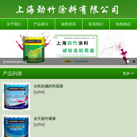
关于我们
产品展示
新闻资讯
联系我们
热线电话
[newsname]
产品列表
更多>>
水性抗碱封闭底漆
[yyfw]
全天候外墙漆
[yyfw]