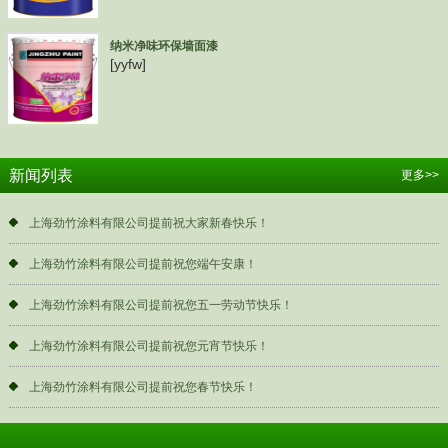
纳米净味环保墙面漆
[yyfw]
新闻列表
更多>>
上海劲竹涂料有限公司提前祝大家新春快乐！
上海劲竹涂料有限公司提前祝您端午安康！
上海劲竹涂料有限公司提前祝您五一劳动节快乐！
上海劲竹涂料有限公司提前祝您元宵节快乐！
上海劲竹涂料有限公司提前祝您春节快乐！